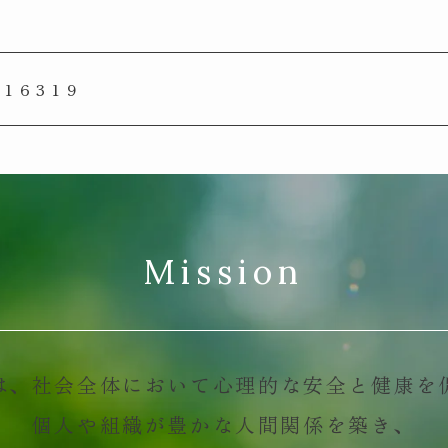
016319
Mission
は、社会全体において
心理的な安全と健康を
個人や組織が豊かな人間関係を築き、