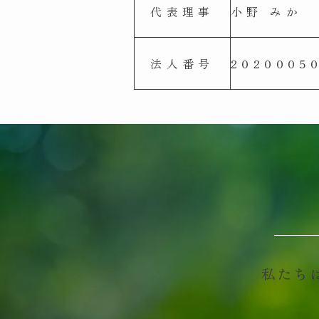
代表理事
小野 みか
法人番号
2020005
私たち