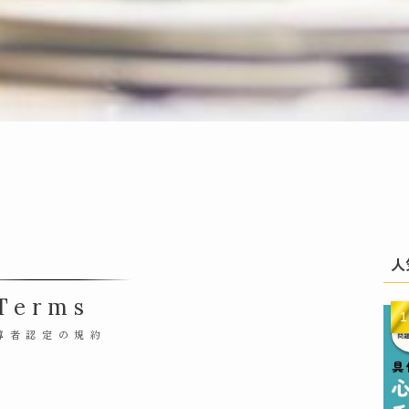
人
Terms
導者認定の規約